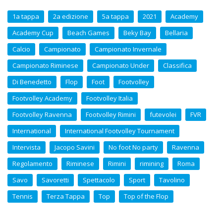
1a tappa
2a edizione
5a tappa
2021
Academy
Academy Cup
Beach Games
Beky Bay
Bellaria
Calcio
Campionato
Campionato Invernale
Campionato Riminese
Campionato Under
Classifica
Di Benedetto
Flop
Foot
Footvolley
Footvolley Academy
Footvolley Italia
Footvolley Ravenna
Footvolley Rimini
futevolei
FVR
International
International Footvolley Tournament
Intervista
Jacopo Savini
No foot No party
Ravenna
Regolamento
Riminese
Rimini
rimining
Roma
Savo
Savoretti
Spettacolo
Sport
Tavolino
Tennis
Terza Tappa
Top
Top of the Flop