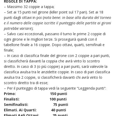
REGOLE DI TAPPA:
– Massimo 32 coppie a tappa;
– Set ai 15 punti nel girone (killer point sul 17 pari). Set ai 18
punti dagli ottavi in poi (
nota bene: in base alla durata del torneo
e il numero delle coppie iscritte il punteggio delle partite ai gironi
potrebbe variare
);
– Salvo casi eccezionali, passano il turno le prime 2 coppie di
ogni girone e le migliori terze. Si proseguirà quindi con il
tabellone finale a 16 coppie. Dopo ottavi, quarti, semifinali e
finale;
– In caso di classifica finale del girone con 2 coppie a pari punti,
si classificherà davanti la coppia che avrà vinto lo scontro
diretto. In caso di 3 (o più coppie) a pari punti, sarà valevole la
classifica avulsa tra le anzidette coppie. In caso di pari classifica
avulsa tra 2 coppie, si classificherà davanti chi avrà vinto lo
scontro diretto tra di esse;
– Per il punteggio di tappa vedi la seguente “Leggenda punti”:
Primo: 150 punti
Finalisti: 100 punti
Semifinalisti: 75 punti
Elimati. Ai Quarti: 40 punti
Elimati Agli Ottavi: 25 punti